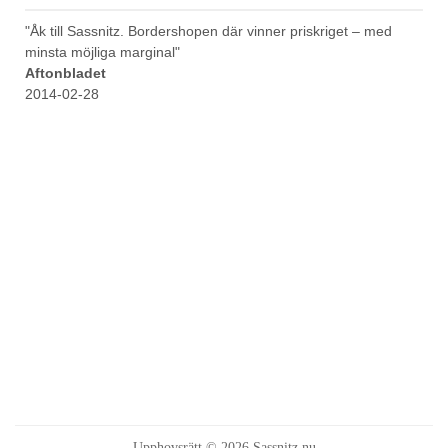
"Åk till Sassnitz. Bordershopen där vinner priskriget – med
minsta möjliga marginal"
Aftonbladet
2014-02-28
Upphovsrätt © 2026 Sassnitz.nu