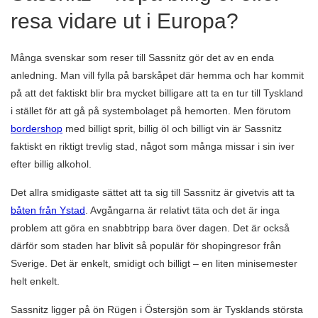
resa vidare ut i Europa?
Många svenskar som reser till Sassnitz gör det av en enda
anledning. Man vill fylla på barskåpet där hemma och har kommit
på att det faktiskt blir bra mycket billigare att ta en tur till Tyskland
i stället för att gå på systembolaget på hemorten. Men förutom
bordershop
med billigt sprit, billig öl och billigt vin är Sassnitz
faktiskt en riktigt trevlig stad, något som många missar i sin iver
efter billig alkohol.
Det allra smidigaste sättet att ta sig till Sassnitz är givetvis att ta
båten från Ystad
. Avgångarna är relativt täta och det är inga
problem att göra en snabbtripp bara över dagen. Det är också
därför som staden har blivit så populär för shopingresor från
Sverige. Det är enkelt, smidigt och billigt – en liten minisemester
helt enkelt.
Sassnitz ligger på ön Rügen i Östersjön som är Tysklands största